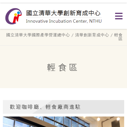
國立清華大學國際產學營運總中心
/
清華創新育成中心
/ 輕食
區
輕食區
歡迎咖啡廳、輕食廠商進駐